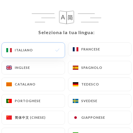
IT
MENU
Seleziona la tua lingua:
Seleziona la tua lingua:
FRANCESE
FRANCESE
ITALIANO
ITALIANO
/
PAGINA INIZIALE
RECENSIONI
Recensioni
INGLESE
INGLESE
SPAGNOLO
SPAGNOLO
CATALANO
CATALANO
TEDESCO
TEDESCO
PORTOGHESE
PORTOGHESE
SVEDESE
SVEDESE
18 recensioni su Uniiti
4 / 5
简体中文 (CINESE)
简体中文 (CINESE)
GIAPPONESE
GIAPPONESE
Recensioni autentiche e verificate al 100%.