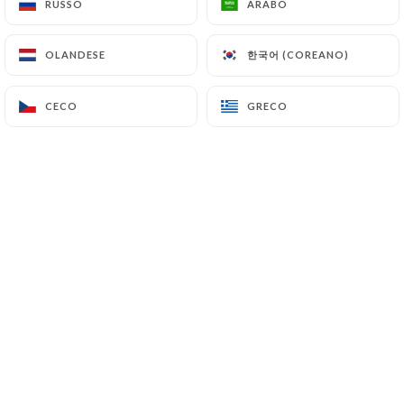
RUSSO
RUSSO
ARABO
ARABO
한국어 (COREANO)
한국어 (COREANO)
OLANDESE
OLANDESE
Jean-baptiste C. ha lasciato una
J
recensione
CECO
CECO
GRECO
GRECO
3/5
Cadre super et nourriture délicieuse. En
revanche, le service est inexistant, et les
prix des tapas laissent vraiment à désirer…
14/10/2025
•
07:57
Emmanuel L. ha lasciato una
E
recensione
3/5
21/09/2025
•
06:21
Valerie R. ha lasciato una recensione