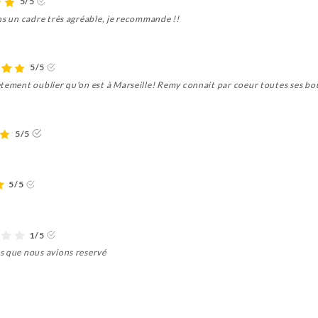
5/5
ns un cadre très agréable, je recommande !!
5/5
tement oublier qu'on est à Marseille! Remy connait par coeur toutes ses bou
5/5
5/5
1/5
s que nous avions reservé