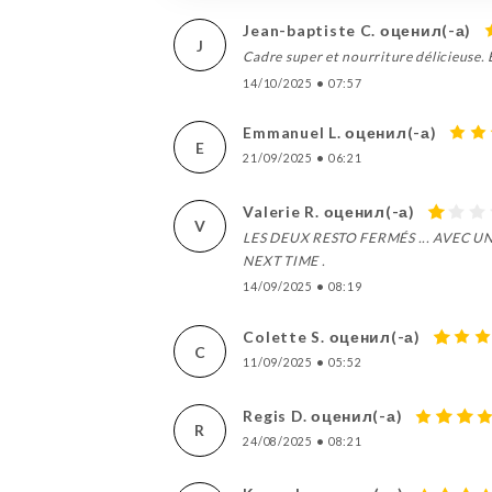
Jean-baptiste C. оценил(-а)
J
Cadre super et nourriture délicieuse. E
14/10/2025
•
07:57
Emmanuel L. оценил(-а)
E
21/09/2025
•
06:21
Valerie R. оценил(-а)
V
LES DEUX RESTO FERMÉS ... AVEC 
NEXT TIME .
14/09/2025
•
08:19
Colette S. оценил(-а)
C
11/09/2025
•
05:52
Regis D. оценил(-а)
R
24/08/2025
•
08:21