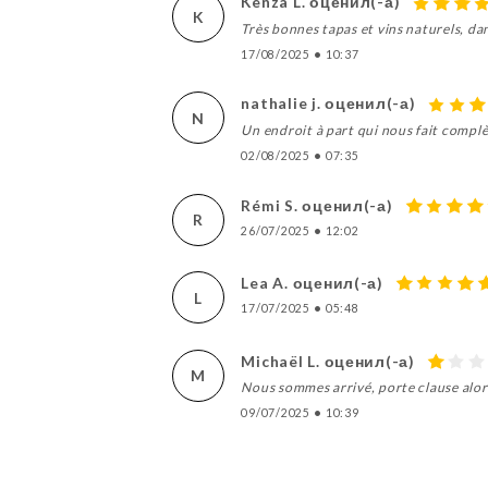
Kenza L. оценил(-а)
K
Très bonnes tapas et vins naturels, da
17/08/2025
•
10:37
nathalie j. оценил(-а)
N
Un endroit à part qui nous fait complè
02/08/2025
•
07:35
Rémi S. оценил(-а)
R
26/07/2025
•
12:02
Lea A. оценил(-а)
L
17/07/2025
•
05:48
Michaël L. оценил(-а)
M
Nous sommes arrivé, porte clause alor
09/07/2025
•
10:39