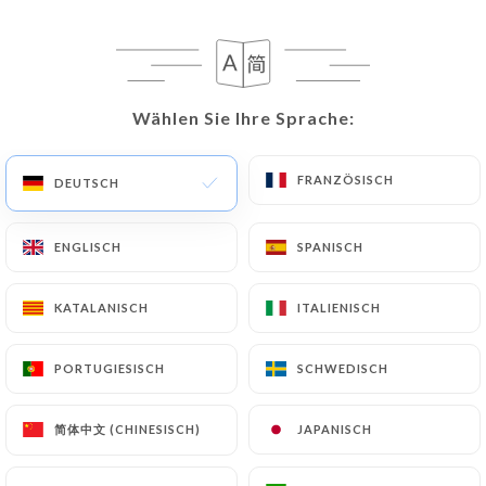
18 BEWERTUNG
BAR À VIN
Wählen Sie Ihre Sprache:
Wählen Sie Ihre Sprache:
4 Rue Neuve Sainte-Catherine
13007 Marseille France
FRANZÖSISCH
FRANZÖSISCH
DEUTSCH
DEUTSCH
ENGLISCH
ENGLISCH
SPANISCH
SPANISCH
KATALANISCH
KATALANISCH
ITALIENISCH
ITALIENISCH
PORTUGIESISCH
PORTUGIESISCH
SCHWEDISCH
SCHWEDISCH
简体中文 (CHINESISCH)
简体中文 (CHINESISCH)
JAPANISCH
JAPANISCH
Über uns