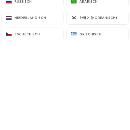
RUSSISCH
RUSSISCH
ARABISCH
ARABISCH
한국어 (KOREANISCH)
한국어 (KOREANISCH)
NIEDERLÄNDISCH
NIEDERLÄNDISCH
TANIN NATURAL WINE CLUB est un
bar, une cave et un restaurant situé à
TSCHECHISCH
TSCHECHISCH
GRIECHISCH
GRIECHISCH
Marseille.
Nous vous proposons une expérience
unique où le vin naturel est à l'honneur,
que ce soit pour une dégustation dans
notre cave, un verre au bar ou un
accord mets et vins dans notre
restaurant.
Avec une sélection rigoureuse de vins
biodynamiques et naturels,
accompagnée de plats gourmands et