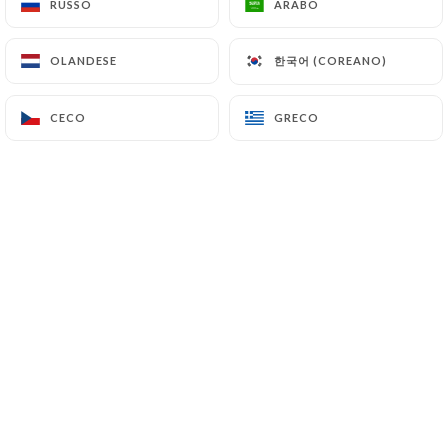
RUSSO
RUSSO
ARABO
ARABO
한국어 (COREANO)
한국어 (COREANO)
OLANDESE
OLANDESE
TANIN NATURAL WINE CLUB est un
bar, une cave et un restaurant situé à
CECO
CECO
GRECO
GRECO
Marseille.
Nous vous proposons une expérience
unique où le vin naturel est à l'honneur,
que ce soit pour une dégustation dans
notre cave, un verre au bar ou un
accord mets et vins dans notre
restaurant.
Avec une sélection rigoureuse de vins
biodynamiques et naturels,
accompagnée de plats gourmands et