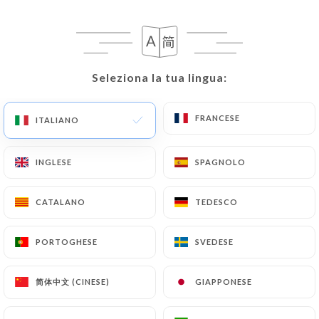
RECENSIONE 18
BAR À VIN
Seleziona la tua lingua:
Seleziona la tua lingua:
4 Rue Neuve Sainte-Catherine
13007 Marseille France
FRANCESE
FRANCESE
ITALIANO
ITALIANO
INGLESE
INGLESE
SPAGNOLO
SPAGNOLO
CATALANO
CATALANO
TEDESCO
TEDESCO
PORTOGHESE
PORTOGHESE
SVEDESE
SVEDESE
简体中文 (CINESE)
简体中文 (CINESE)
GIAPPONESE
GIAPPONESE
Chi siamo?