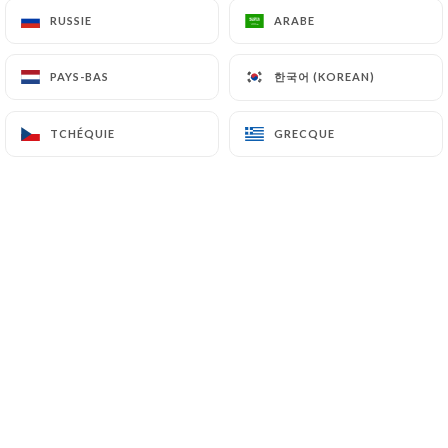
RUSSIE
RUSSIE
ARABE
ARABE
TANIN NATURAL WINE CLUB est un
한국어 (KOREAN)
한국어 (KOREAN)
PAYS-BAS
PAYS-BAS
bar, une cave et un restaurant situé à
Marseille.
TCHÉQUIE
TCHÉQUIE
GRECQUE
GRECQUE
Nous vous proposons une expérience
unique où le vin naturel est à l'honneur,
que ce soit pour une dégustation dans
notre cave, un verre au bar ou un
accord mets et vins dans notre
restaurant.
Avec une sélection rigoureuse de vins
biodynamiques et naturels,
accompagnée de plats gourmands et