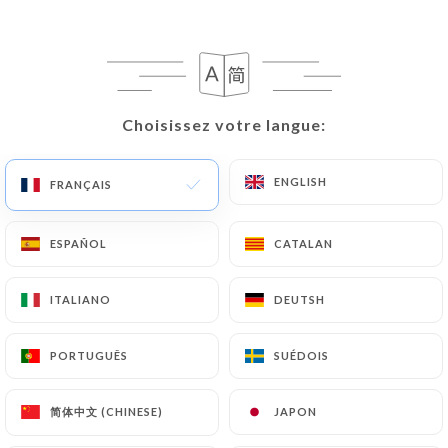
18 AVIS
BAR À VIN
Choisissez votre langue:
Choisissez votre langue:
4 Rue Neuve Sainte-Catherine
13007 Marseille France
ENGLISH
ENGLISH
FRANÇAIS
FRANÇAIS
ESPAÑOL
ESPAÑOL
CATALAN
CATALAN
ITALIANO
ITALIANO
DEUTSH
DEUTSH
PORTUGUÊS
PORTUGUÊS
SUÉDOIS
SUÉDOIS
简体中文 (CHINESE)
简体中文 (CHINESE)
JAPON
JAPON
Qui sommes nous?